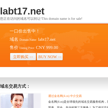
labt17.net
您正在访问的域名可以转让!This domain name is for sale!
一口价出售中！
域名
labt17.net
Domain Name:
售价
CNY 999.00
Listing Price:
立即购买
BUY NOW
>>
>>
域名交易方式：
通过金名网(4.cn) 中介交易
金名网(4.cn)是全球领先的域名交易服务机
简单、安全、专业的第三方服务！ 为了保证交