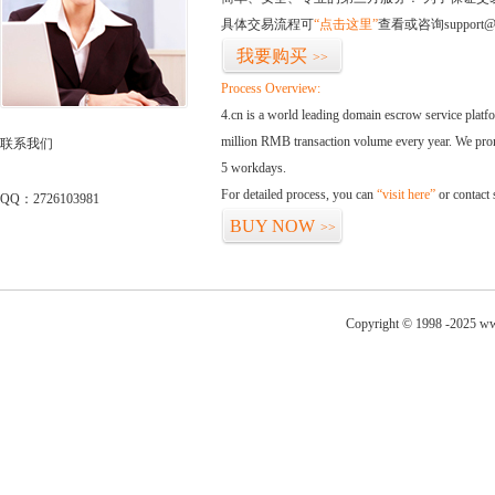
具体交易流程可
“点击这里”
查看或咨询support@
我要购买
>>
Process Overview:
4.cn is a world leading domain escrow service plat
million RMB transaction volume every year. We promi
联系我们
5 workdays.
For detailed process, you can
“visit here”
or contact
QQ：2726103981
BUY NOW
>>
Copyright © 1998 -2025 www